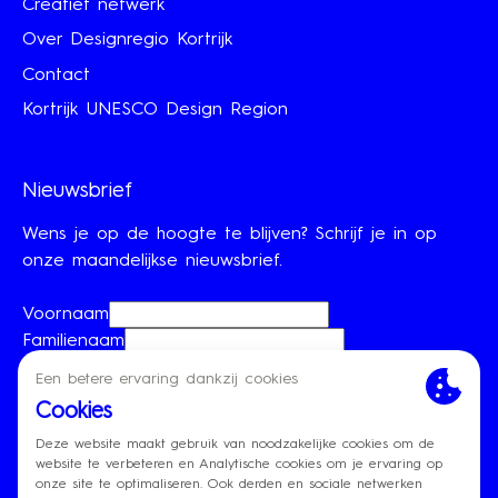
Creatief netwerk
Over Designregio Kortrijk
Contact
Kortrijk UNESCO Design Region
Nieuwsbrief
Wens je op de hoogte te blijven? Schrijf je in op
onze maandelijkse nieuwsbrief.
Voornaam
Familienaam
E-mailadres
Je mailadres zal enkel gebruikt worden om
nieuwsbrieven te verzenden.
Inschrijven