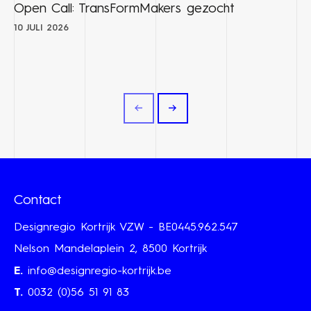
Open Call: TransFormMakers gezocht
10 JULI 2026
Contact
Designregio Kortrijk VZW - BE0445.962.547
Nelson Mandelaplein 2, 8500 Kortrijk
E.
info@designregio-kortrijk.be
T.
0032 (0)56 51 91 83