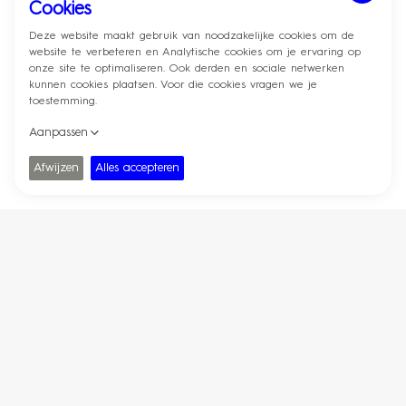
Circulaire cocreatie hub
CREATIVE
ONDERNEMER
STADSVERNIEUWER
TOEKOMSTMAKER
Contact
Designregio Kortrijk VZW - BE0445.962.547
Nelson Mandelaplein 2, 8500 Kortrijk
E.
info@designregio-kortrijk.be
T.
0032 (0)56 51 91 83