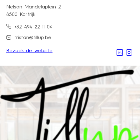
Nelson Mandelaplein 2
8500 Kortrijk
+32 494 22 11 04
tristan@tillup.be
Bezoek de website
Linkedi
Ins