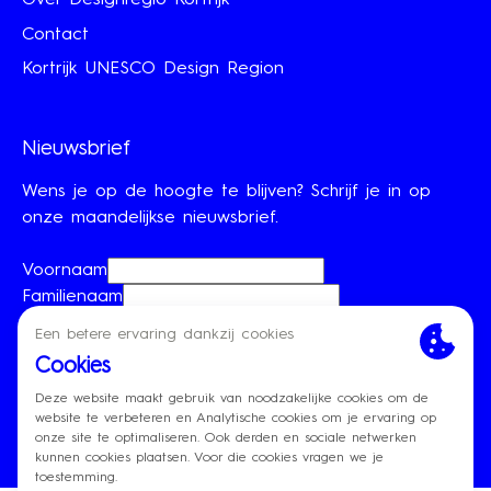
Over Designregio Kortrijk
Contact
Kortrijk UNESCO Design Region
Nieuwsbrief
Wens je op de hoogte te blijven? Schrijf je in op
onze maandelijkse nieuwsbrief.
Voornaam
Familienaam
E-mailadres
Je mailadres zal enkel gebruikt worden om
nieuwsbrieven te verzenden.
Inschrijven