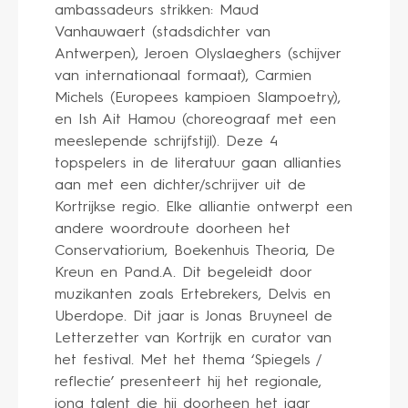
ambassadeurs strikken: Maud
Vanhauwaert (stadsdichter van
Antwerpen), Jeroen Olyslaeghers (schijver
van internationaal formaat), Carmien
Michels (Europees kampioen Slampoetry),
en Ish Ait Hamou (choreograaf met een
meeslepende schrijfstijl). Deze 4
topspelers in de literatuur gaan allianties
aan met een dichter/schrijver uit de
Kortrijkse regio. Elke alliantie ontwerpt een
andere woordroute doorheen het
Conservatiorium, Boekenhuis Theoria, De
Kreun en Pand.A. Dit begeleidt door
muzikanten zoals Ertebrekers, Delvis en
Uberdope. Dit jaar is Jonas Bruyneel de
Letterzetter van Kortrijk en curator van
het festival. Met het thema ‘Spiegels /
reflectie’ presenteert hij het regionale,
jong talent die hij doorheen het jaar