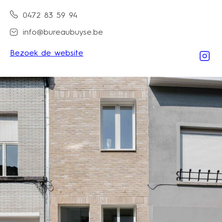
0472 83 59 94
info@bureaubuyse.be
Bezoek de website
Ins