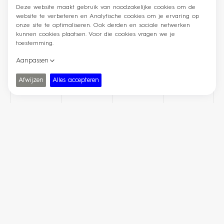
Contact
Designregio Kortrijk VZW - BE0445.962.547
Nelson Mandelaplein 2, 8500 Kortrijk
E.
info@designregio-kortrijk.be
T.
0032 (0)56 51 91 83
Instagram
Facebook
Linkedin